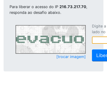
Para liberar o acesso
do IP
216.73.217.70
,
responda ao desafio abaixo.
Digite 
lado no
[trocar imagem]