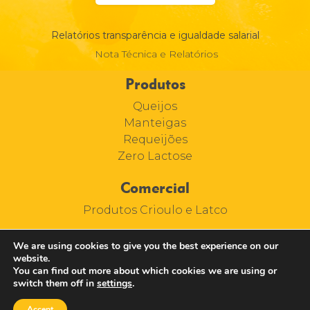
Relatórios transparência e igualdade salarial
Nota Técnica e Relatórios
Produtos
Queijos
Manteigas
Requeijões
Zero Lactose
Comercial
Produtos Crioulo e Latco
We are using cookies to give you the best experience on our
website.
You can find out more about which cookies we are using or
switch them off in
settings
.
Accept