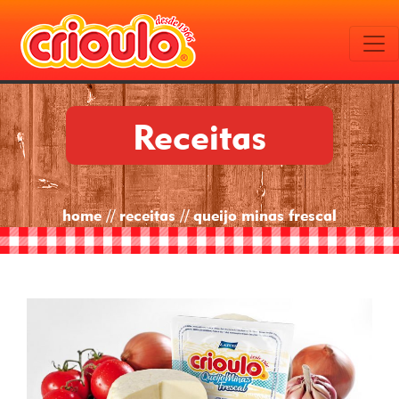
Receitas
home // receitas // queijo minas frescal