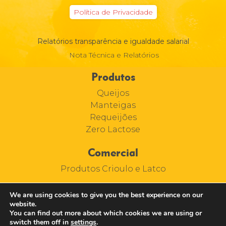
Política de Privacidade
Relatórios transparência e igualdade salarial
Nota Técnica e Relatórios
Produtos
Queijos
Manteigas
Requeijões
Zero Lactose
Comercial
Produtos Crioulo e Latco
We are using cookies to give you the best experience on our
website.
You can find out more about which cookies we are using or
switch them off in
settings
.