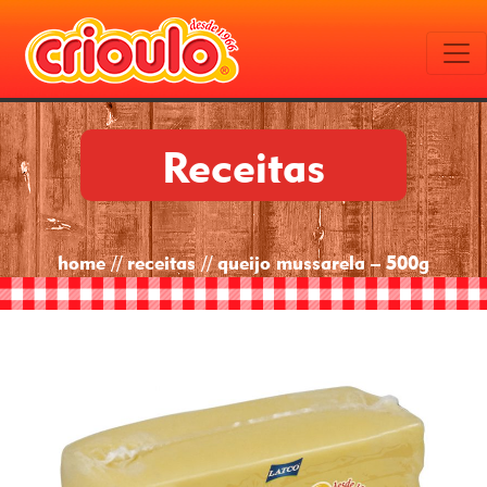
Receitas
home // receitas // queijo mussarela – 500g