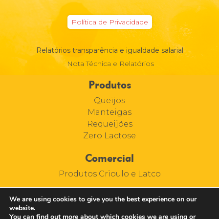
Política de Privacidade
Relatórios transparência e igualdade salarial
Nota Técnica e Relatórios
Produtos
Queijos
Manteigas
Requeijões
Zero Lactose
Comercial
Produtos Crioulo e Latco
We are using cookies to give you the best experience on our
website.
You can find out more about which cookies we are using or