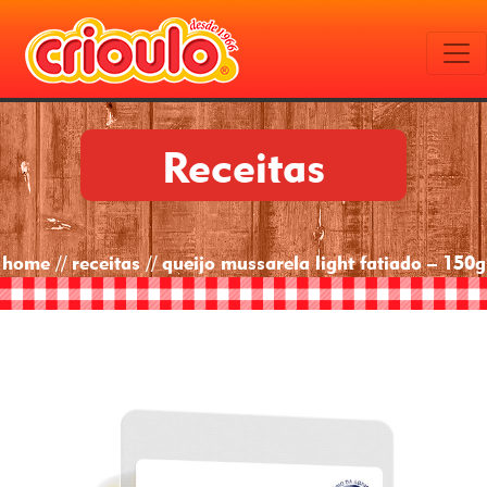
Receitas
home // receitas // queijo mussarela light fatiado – 150g