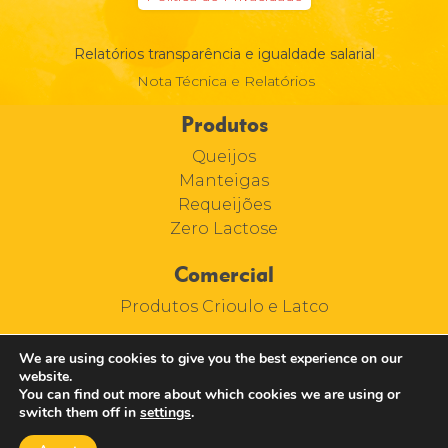
Relatórios transparência e igualdade salarial
Nota Técnica e Relatórios
Produtos
Queijos
Manteigas
Requeijões
Zero Lactose
Comercial
Produtos Crioulo e Latco
We are using cookies to give you the best experience on our
website.
You can find out more about which cookies we are using or
switch them off in
settings
.