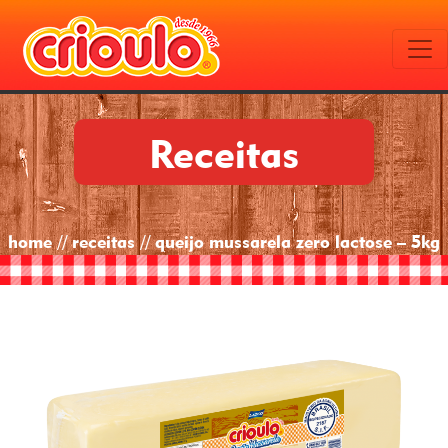
Receitas
home // receitas // queijo mussarela zero lactose – 5kg