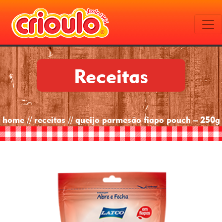
Receitas
home // receitas // queijo parmesão fiapo pouch – 250g