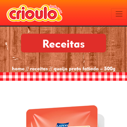
Receitas
home // receitas // queijo prato fatiado – 500g