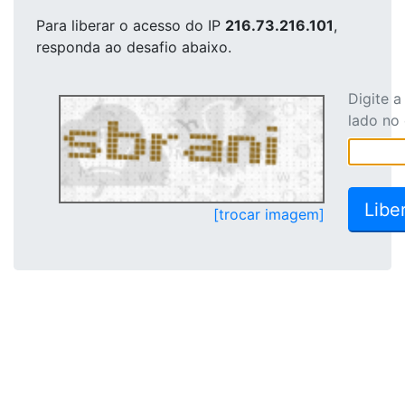
Para liberar o acesso
do IP
216.73.216.101
,
responda ao desafio abaixo.
Digite 
lado no
[trocar imagem]