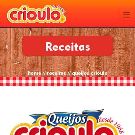
Receitas
home // receitas // queijos crioulo