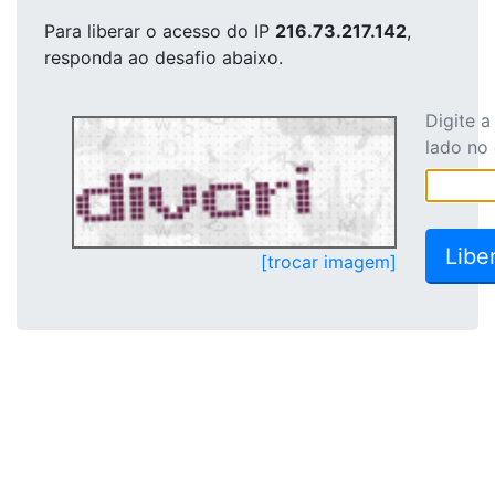
Para liberar o acesso
do IP
216.73.217.142
,
responda ao desafio abaixo.
Digite 
lado no
[trocar imagem]