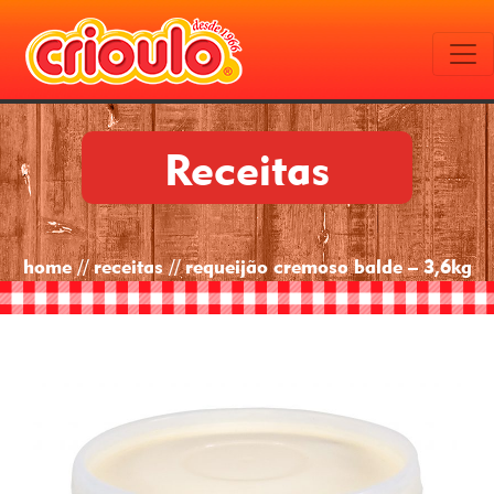
Receitas
home // receitas // requeijão cremoso balde – 3,6kg