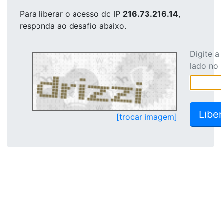
Para liberar o acesso
do IP
216.73.216.14
,
responda ao desafio abaixo.
Digite 
lado no
[trocar imagem]