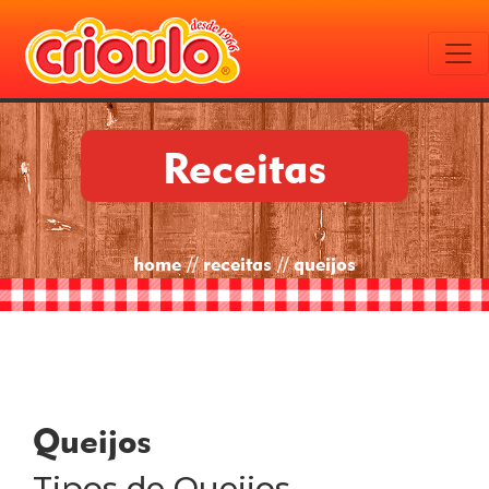
Receitas
home // receitas // queijos
Queijos
Tipos de Queijos