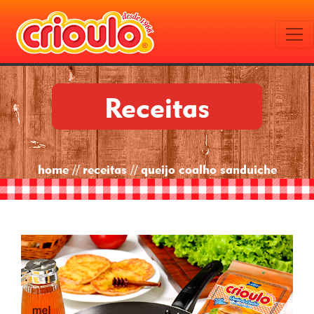
Receitas
home // receitas // queijo coalho sanduiche