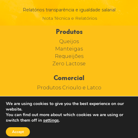
Relatórios transparência e igualdade salarial
Nota Técnica e Relatórios
Produtos
Queijos
Manteigas
Requeijões
Zero Lactose
Comercial
Produtos Crioulo e Latco
We are using cookies to give you the best experience on our
website.
You can find out more about which cookies we are using or
switch them off in
settings
.
Accept
COPYRIGHT © 2021 CRIOULO TODOS OS DIREITOS RESERVADOS