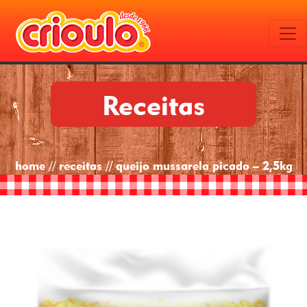
Receitas
home // receitas // queijo mussarela picado – 2,5kg