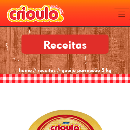
Receitas
home // receitas // queijo parmesão 5 kg