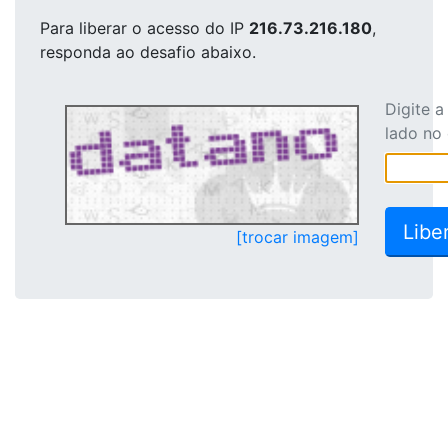
Para liberar o acesso
do IP
216.73.216.180
,
responda ao desafio abaixo.
Digite 
lado no
[trocar imagem]