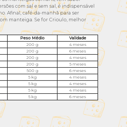
rsões com sal e sem sal, é indispensável
o. Afinal, café-da-manhã para ser
com manteiga. Se for Crioulo, melhor
Peso Médio
Validade
200 g
4 meses
200 g
6 meses
200 g
4 meses
200 g
5 meses
500 g
6 meses
5 kg
4 meses
5 kg
4 meses
5 kg
4 meses
5 kg
6 meses