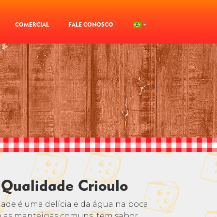
COMERCIAL
FALE CONOSCO
 Qualidade Crioulo
ade é uma delícia e da água na boca.
e as manteigas comuns, tem sabor