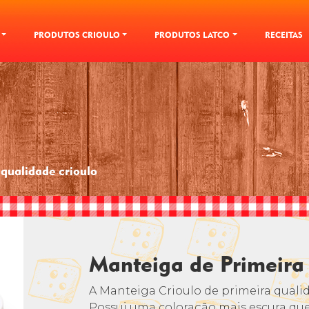
PRODUTOS CRIOULO
PRODUTOS LATCO
RECEITAS
 qualidade crioulo
Manteiga de Primeira
A Manteiga Crioulo de primeira qualid
Possui uma coloração mais escura qu