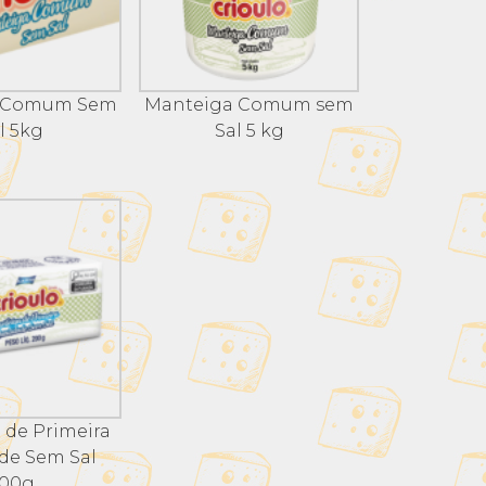
 Comum Sem
Manteiga Comum sem
l 5kg
Sal 5 kg
 de Primeira
de Sem Sal
00g