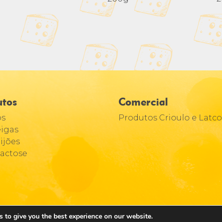
utos
Comercial
os
Produtos Crioulo e Latco
igas
ijões
Lactose
 to give you the best experience on our website.