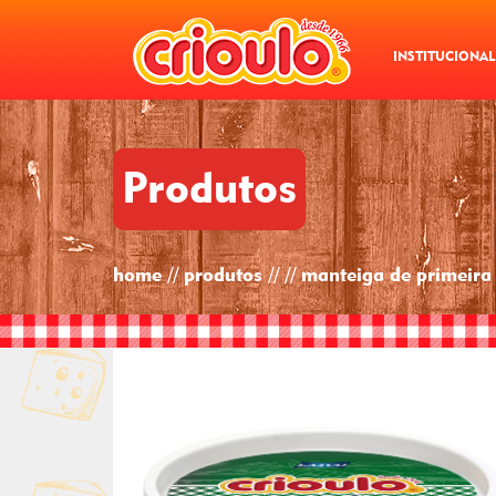
INSTITUCIONAL
Produtos
home // produtos // // manteiga de primeira