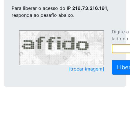
Para liberar o acesso
do IP
216.73.216.191
,
responda ao desafio abaixo.
Digite 
lado no
[trocar imagem]