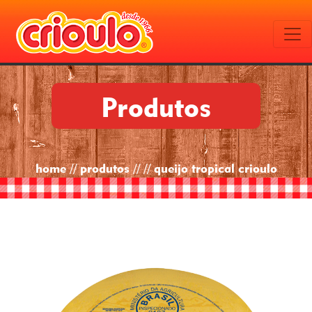
Produtos
home // produtos // // queijo tropical crioulo