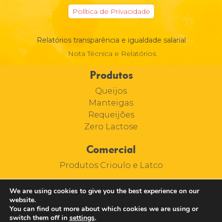
Política de Privacidade
Relatórios transparência e igualdade salarial
Nota Técnica e Relatórios
Produtos
Queijos
Manteigas
Requeijões
Zero Lactose
Comercial
Produtos Crioulo e Latco
We are using cookies to give you the best experience on our
website.
You can find out more about which cookies we are using or
switch them off in
settings
.