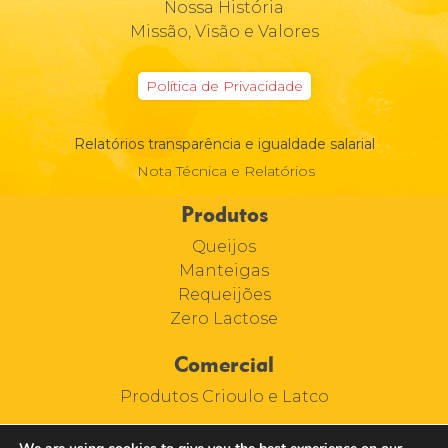
Nossa História
Missão, Visão e Valores
Política de Privacidade
Relatórios transparência e igualdade salarial
Nota Técnica e Relatórios
Produtos
Queijos
Manteigas
Requeijões
Zero Lactose
Comercial
Produtos Crioulo e Latco