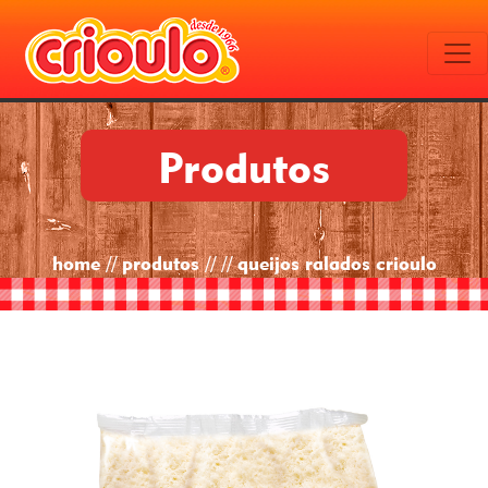
Produtos
home // produtos // // queijos ralados crioulo