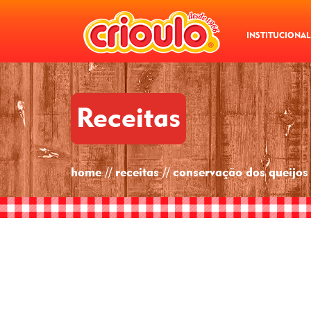
INSTITUCIONAL
Receitas
home // receitas // conservação dos queijos