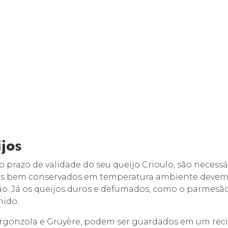
jos
 o prazo de validade do seu queijo Crioulo, são necess
ijos bem conservados em temperatura ambiente deve
ão. Já os queijos duros e defumados, como o parmesã
ido.
rgonzola e Gruyère, podem ser guardados em um reci