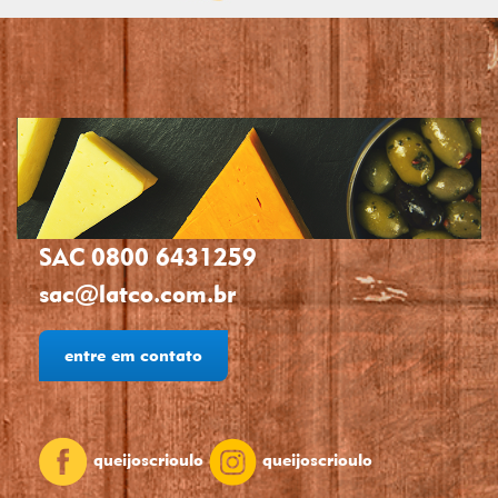
SAC 0800 6431259
sac@latco.com.br
entre em contato
queijoscrioulo
queijoscrioulo