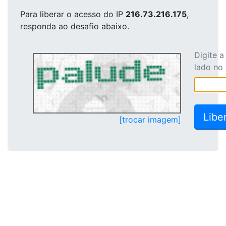
Para liberar o acesso
do IP
216.73.216.175
,
responda ao desafio abaixo.
Digite 
lado no
[trocar imagem]